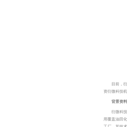
目前，
资衍微科技
背景资
衍微科技
用覆盖油田
工厂，其技